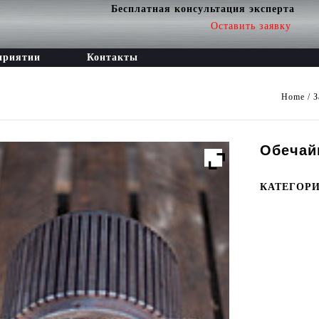
Бесплатная консультация эксперта
Оставить заявку
приятии
Контакты
Home
/
З
Обечайк
КАТЕГОР