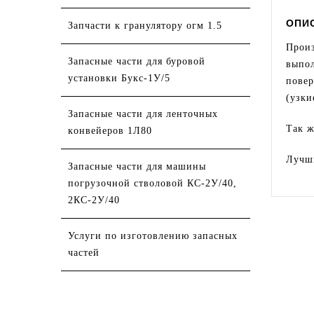
ОПИ
Зaпчaсти к гранулятору огм 1.5
Произ
Запасные части для буровoй
выпол
установки Букс-1У/5
повер
(узки
Запасные части для ленточных
Так ж
кoнвейеров 1Л80
Лучши
Запасные части для машины
погрузочной стволовой КС-2У/40,
2КС-2У/40
Услуги по изготовлению запасных
частей