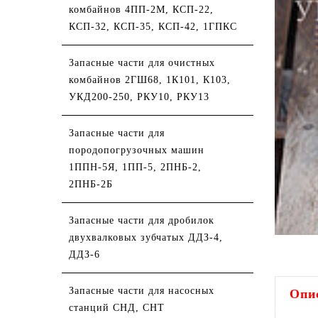
комбайнов 4ПП-2М, КСП-22,
КСП-32, КСП-35, КСП-42, 1ГПКС
Запacные чacти для очистных
комбайнов 2ГШ68, 1К101, К103,
УКД200-250, РКУ10, РКУ13
Запаcные части для
породопогрузочных машин
1ППН-5Я, 1ПП-5, 2ПНБ-2,
2ПНБ-2Б
Запасные чaсти для дробилок
двухвалковых зубчатых ДДЗ-4,
ДДЗ-6
Запасные чаcти для насосных
Опи
станций СНД, СНТ