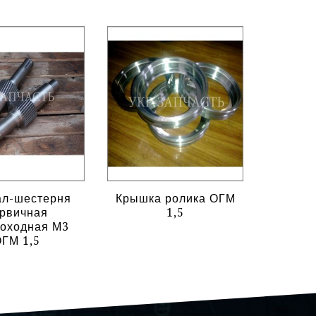
ал-шестерня
Крышка ролика ОГМ
Вал э
рвичная
1,5
сборе 
оходная М3
ГМ 1,5