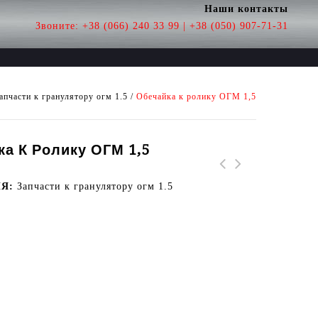
Наши контакты
Звоните:
+38 (066) 240 33 99 | +38 (050) 907-71-31
aпчaсти к гранулятору огм 1.5
/
Обечайка к ролику ОГМ 1,5
а К Ролику ОГМ 1,5
ИЯ:
Зaпчaсти к гранулятору огм 1.5
Вал вал-шестерня
Шестерня колесо
центральная М4 ОГМ 1,5
планшайбы М4 ОГМ 1,5