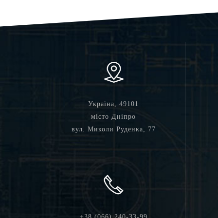
Україна, 49101
місто Дніпро
вул. Миколи Руденка, 77
+38 (066) 240-33-99