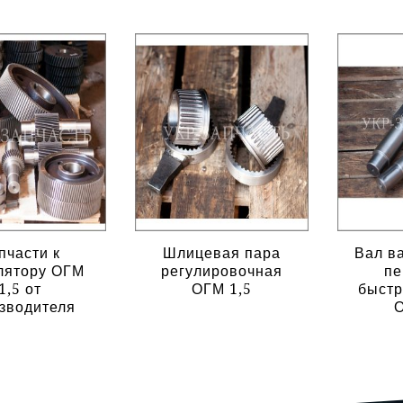
пчасти к
Шлицевая пара
Вал в
лятору ОГМ
регулировочная
пе
1,5 от
ОГМ 1,5
быстр
зводителя
О