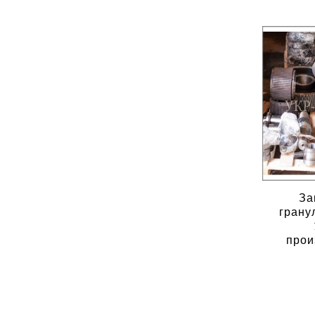
За
грану
прои